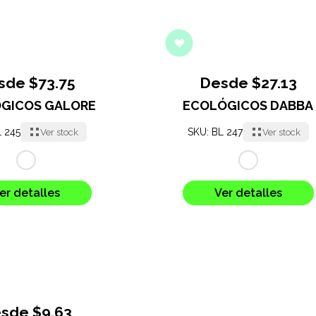
sde $73.75
Desde $27.13
GICOS GALORE
ECOLÓGICOS DABBA
L 245
SKU: BL 247
Ver stock
Ver stock
er detalles
Ver detalles
sde $9.63