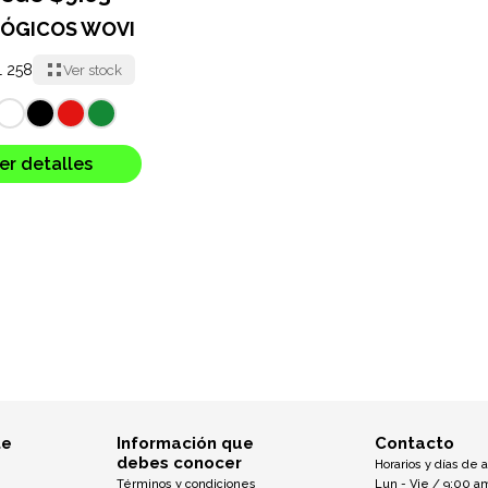
ÓGICOS WOVI
L 258
Ver stock
er detalles
te
Información que
Contacto
debes conocer
Horarios y días de 
Términos y condiciones
Lun - Vie / 9:00 a