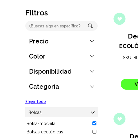
Oficina
Filtros
Ecológicos
Tecnología
De
Precio
Desde:
$3
ECOLÓ
Regalos corporativos
Hasta:
$725
Color
SKU: B
Guardar
Llaveros
Disponibilidad
Elegir todo
Desde:
1
Antiestrés
Hasta:
190889
V
Categoría
Guardar
Herramientas
Elegir todo
Hogar
Bolsas
Bolsa-mochila
Salud y cuidado
Bolsas ecológicas
De