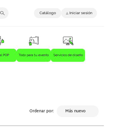
Catálogo
Iniciar sesión
al POP
Todo para tu evento
Servicios de diseño
Ordenar por:
Más nuevo