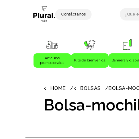
Contáctanos
Artículos
Kits de bienvenida
Banners y displ
promocionales
›
›
Artículos promocionales
Bebida
HOME
BOLSAS
BOLSA-MOC
Bebidas
Bolsa-mochi
Bolígrafos
Bolsas