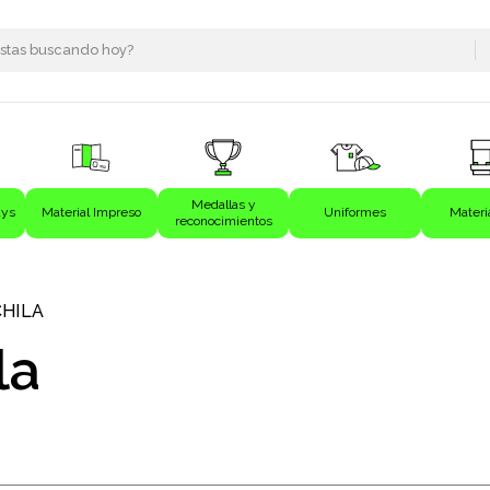
Medallas y
ays
Material Impreso
Uniformes
Materi
reconocimientos
s
HILA
la