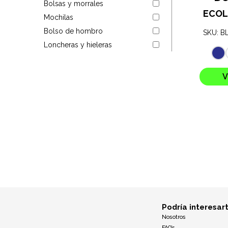
Bolsas y morrales
Targus
ECOL
Mochilas
Bolso de hombro
SKU: B
Entretenimiento
Loncheras y hieleras
Mascotas
V
Gorras
Arte
Sublimación
Podría interesar
Nosotros
FAQ’s