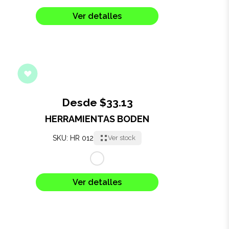
Salud y cuidado
Ver detalles
Targus
Entretenimiento
Mascotas
Desde $33.13
Gorras
HERRAMIENTAS BODEN
Arte
SKU: HR 012
Ver stock
Sublimación
Ver detalles