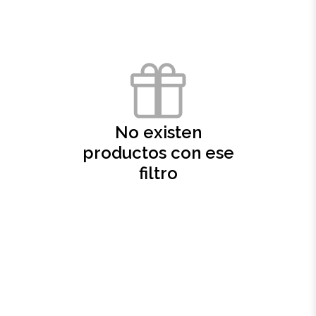
Oficina
Ecológicos
Tecnología
No existen
Regalos corporativos
productos con ese
filtro
Llaveros
Antiestrés
Herramientas
Hogar