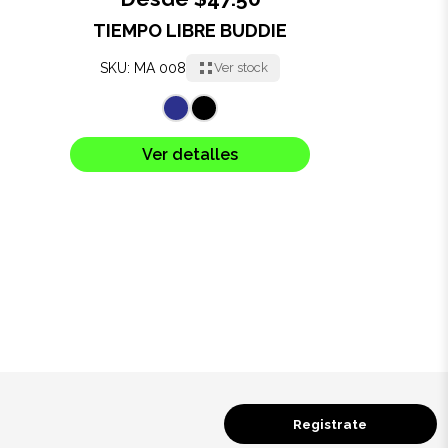
TIEMPO LIBRE BUDDIE
Oficina
SKU: MA 008
Ver stock
Ecológicos
Tecnología
Ver detalles
Regalos corporativos
Llaveros
Antiestrés
Herramientas
Hogar
Registrate