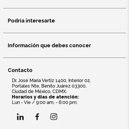
Salud y cuidado
Targus
Podría interesarte
Entretenimiento
Información que debes conocer
Mascotas
Gorras
Contacto
Arte
Dr. José María Vertiz 1400, Interior 02,
Portales Nte, Benito Juárez 03300,
Sublimación
Ciudad de México, CDMX.
Horarios y días de atención:
Lun - Vie / 9:00 am. - 6:00 pm.