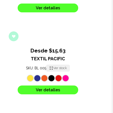
Salud y cuidado
Ver detalles
Targus
Entretenimiento
Mascotas
Desde $15.63
Gorras
TEXTIL PACIFIC
Arte
SKU: BL 005
Ver stock
Sublimación
Ver detalles