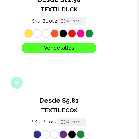
TEXTIL DUCK
Oficina
SKU: BL 002
Ver stock
Ecológicos
Tecnología
Ver detalles
Regalos corporativos
Llaveros
Antiestrés
Desde $5.81
Herramientas
TEXTIL ECOX
SKU: BL 004
Ver stock
Hogar