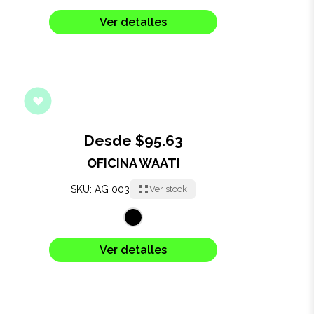
Salud y cuidado
Ver detalles
Targus
Entretenimiento
Mascotas
Desde $95.63
Gorras
OFICINA WAATI
Arte
SKU: AG 003
Ver stock
Sublimación
Ver detalles