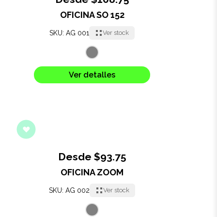
OFICINA SO 152
Oficina
SKU: AG 001
Ver stock
Ecológicos
Tecnología
Ver detalles
Regalos corporativos
Llaveros
Antiestrés
Desde $93.75
Herramientas
OFICINA ZOOM
SKU: AG 002
Ver stock
Hogar