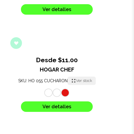
Salud y cuidado
Ver detalles
Targus
Entretenimiento
Mascotas
Desde $11.00
Gorras
HOGAR CHEF
Arte
SKU: HO 055 CUCHARON
Ver stock
Sublimación
Ver detalles