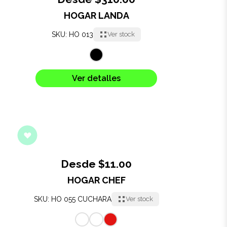
HOGAR LANDA
Oficina
SKU: HO 013
Ver stock
Ecológicos
Tecnología
Ver detalles
Regalos corporativos
Llaveros
Antiestrés
Desde $11.00
Herramientas
HOGAR CHEF
SKU: HO 055 CUCHARA
Ver stock
Hogar