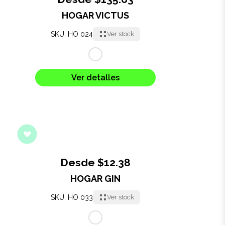
HOGAR VICTUS
Oficina
SKU: HO 024
Ver stock
Ecológicos
Tecnología
Ver detalles
Regalos corporativos
Llaveros
Antiestrés
Desde $12.38
Herramientas
HOGAR GIN
SKU: HO 033
Ver stock
Hogar