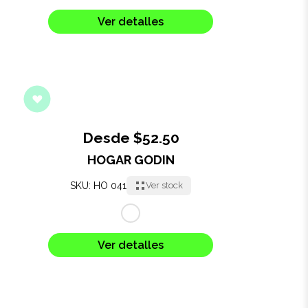
Salud y cuidado
Ver detalles
Targus
Entretenimiento
Mascotas
Desde $52.50
Gorras
HOGAR GODIN
Arte
SKU: HO 041
Ver stock
Sublimación
Ver detalles