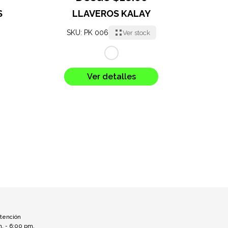
S
LLAVEROS KALAY
SKU: PK 006
Ver stock
Ver detalles
atención
m. - 6:00 pm.