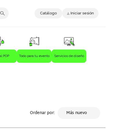
Catálogo
Iniciar sesión
al POP
Todo para tu evento
Servicios de diseño
Ordenar por:
Más nuevo