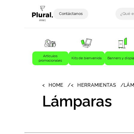
Contáctanos
Artículos
Kits de bienvenida
Banners y displ
promocionales
›
›
Artículos promocionales
Bebida
HOME
HERRAMIENTAS
LÁM
Bebidas
Lámparas
Bolígrafos
Bolsas