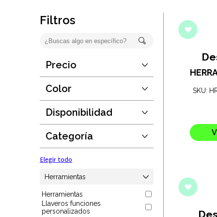
Oficina
Filtros
Ecológicos
Tecnología
De
Precio
Desde:
$15
HERRA
Regalos corporativos
Hasta:
$411
Color
SKU: H
Guardar
Llaveros
Disponibilidad
Elegir todo
Desde:
1
Antiestrés
Hasta:
190889
V
Categoría
Guardar
Herramientas
Elegir todo
Hogar
Herramientas
Herramientas
Salud y cuidado
Llaveros funciones
personalizados
Des