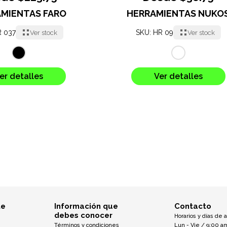
MIENTAS FARO
HERRAMIENTAS NUKO
R 037
SKU: HR 09
Ver stock
Ver stock
er detalles
Ver detalles
te
Información que
Contacto
debes conocer
Horarios y días de 
Términos y condiciones
Lun - Vie / 9:00 a