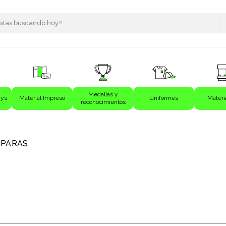
Medallas y
ays
Material Impreso
Uniformes
Materi
reconocimientos
s
PARAS