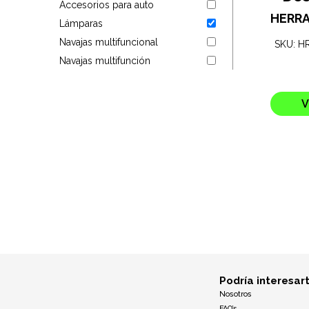
Accesorios para auto
Targus
HERRA
Lámparas
Navajas multifuncional
SKU: H
Entretenimiento
Navajas multifunción
Mascotas
V
Gorras
Arte
Sublimación
Podría interesar
Nosotros
FAQ’s