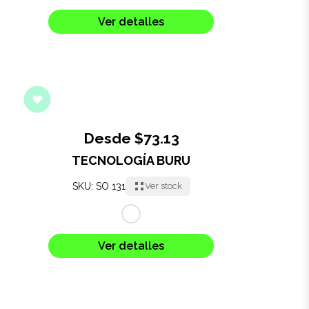
Salud y cuidado
Ver detalles
Targus
Entretenimiento
Mascotas
Desde $73.13
Gorras
TECNOLOGÍA BURU
Arte
SKU: SO 131
Ver stock
Sublimación
Ver detalles