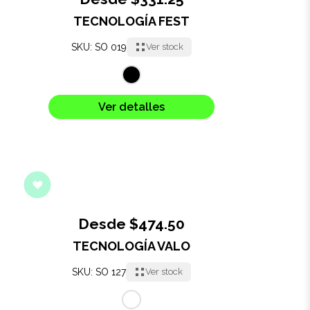
TECNOLOGÍA FEST
Oficina
SKU: SO 019
Ver stock
Ecológicos
Tecnología
Ver detalles
Regalos corporativos
Llaveros
Antiestrés
Desde $474.50
Herramientas
TECNOLOGÍA VALO
SKU: SO 127
Ver stock
Hogar