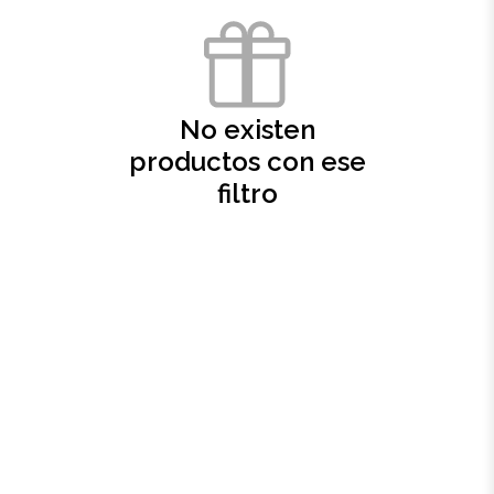
Oficina
Ecológicos
No existen
productos con ese
Tecnología
filtro
Regalos corporativos
Llaveros
Antiestrés
Herramientas
Hogar