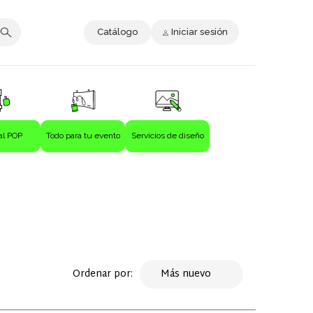
Catálogo
Iniciar sesión
al POP
Todo para tu evento
Servicios de diseño
Ordenar por:
Más nuevo