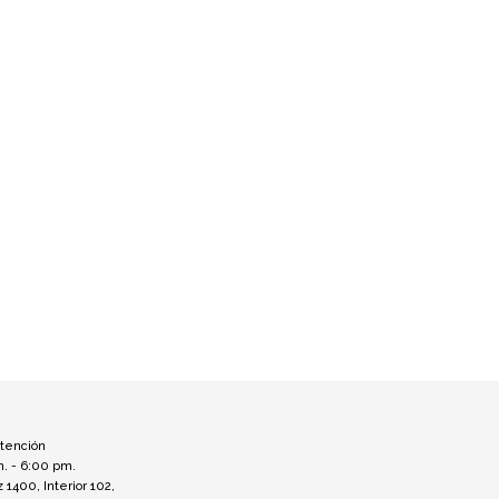
atención
m. - 6:00 pm.
z 1400, Interior 102,