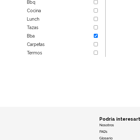
Bbq
Targus
Cocina
Lunch
Entretenimiento
Tazas
Bba
Mascotas
Carpetas
Gorras
Termos
Arte
Sublimación
Podría interesar
Nosotros
FAQ’s
Glosario