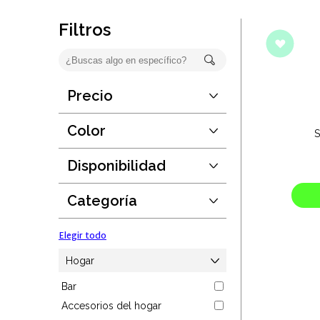
Oficina
Filtros
Ecológicos
Tecnología
Precio
Desde:
$3
Regalos corporativos
Hasta:
$588
Color
S
Guardar
Llaveros
Disponibilidad
Elegir todo
Desde:
1
Antiestrés
Hasta:
190889
Categoría
Guardar
Herramientas
Elegir todo
Hogar
Hogar
Bar
Salud y cuidado
Accesorios del hogar