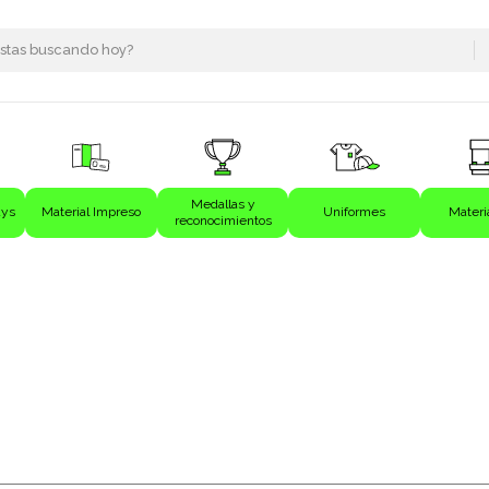
Medallas y
ays
Material Impreso
Uniformes
Materi
reconocimientos
s