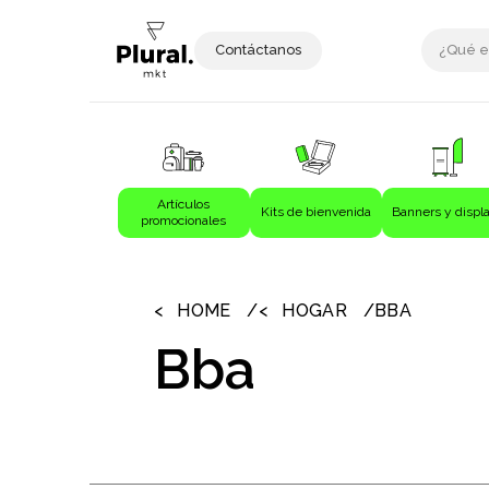
Contáctanos
Artículos
Kits de bienvenida
Banners y displ
promocionales
›
›
Artículos promocionales
Bebida
HOME
HOGAR
BBA
Bebidas
Bba
Bolígrafos
Bolsas