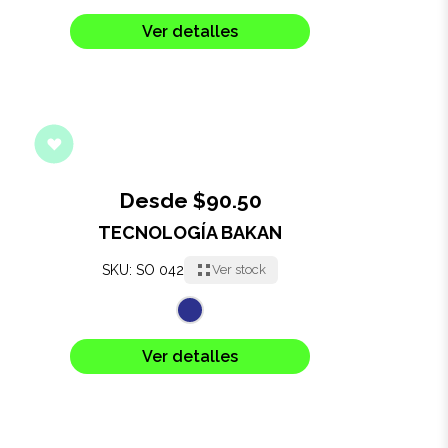
Salud y cuidado
Ver detalles
Targus
Entretenimiento
Mascotas
Desde $90.50
Gorras
TECNOLOGÍA BAKAN
Arte
SKU: SO 042
Ver stock
Sublimación
Ver detalles