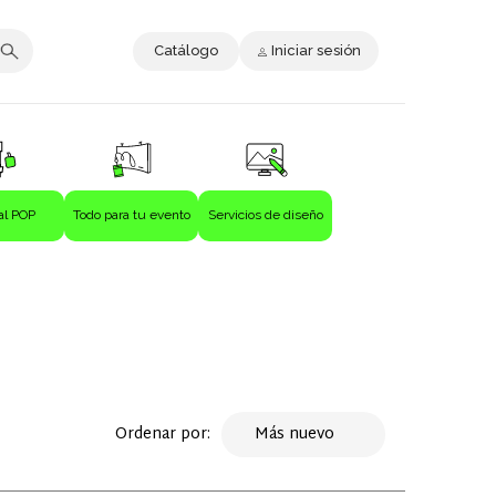
Catálogo
Iniciar sesión
al POP
Todo para tu evento
Servicios de diseño
Ordenar por:
Más nuevo