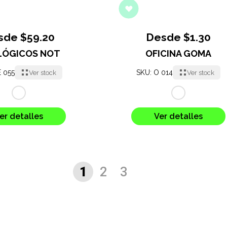
sde $59.20
Desde $1.30
LÓGICOS NOT
OFICINA GOMA
E 055
SKU: O 014
Ver stock
Ver stock
er detalles
Ver detalles
1
2
3