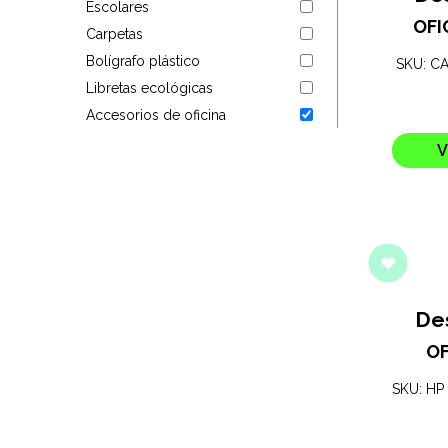
Escolares
Targus
OFI
Carpetas
Bolígrafo plástico
SKU: C
Entretenimiento
Libretas ecológicas
Accesorios de oficina
Mascotas
V
Gorras
Arte
Sublimación
De
OF
SKU: HP