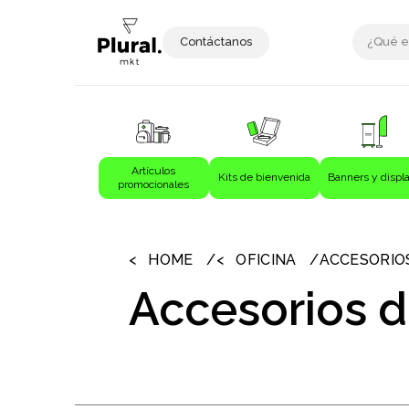
Contáctanos
Artículos
Kits de bienvenida
Banners y displ
promocionales
›
›
Artículos promocionales
Bebida
HOME
OFICINA
ACCESORIOS
Bebidas
Accesorios d
Bolígrafos
Bolsas