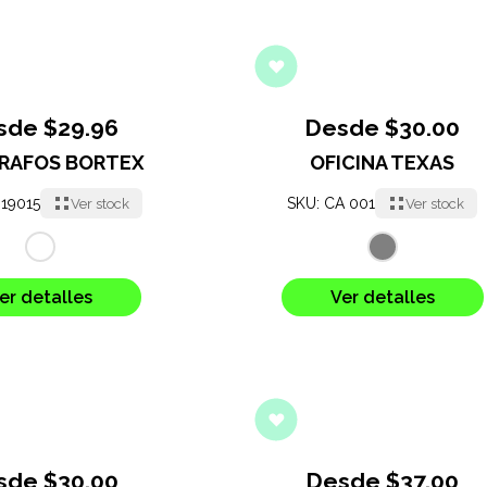
sde $29.96
Desde $30.00
RAFOS BORTEX
OFICINA TEXAS
-19015
SKU: CA 001
Ver stock
Ver stock
er detalles
Ver detalles
sde $30.00
Desde $37.00