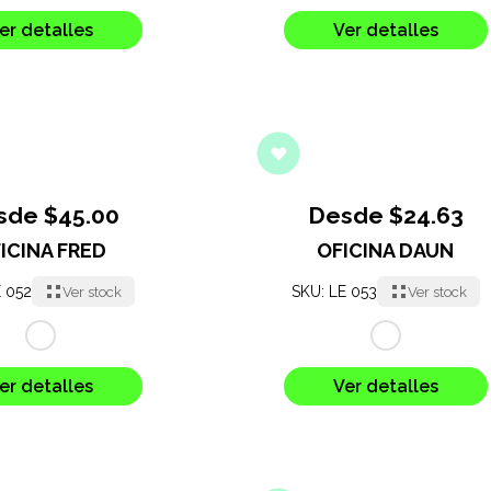
er detalles
Ver detalles
sde $45.00
Desde $24.63
ICINA FRED
OFICINA DAUN
E 052
SKU: LE 053
Ver stock
Ver stock
er detalles
Ver detalles