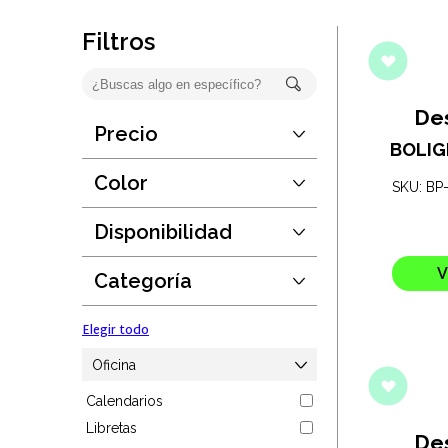
Oficina
Filtros
Ecológicos
Tecnología
De
Precio
Desde:
$1
BOLIG
Regalos corporativos
Hasta:
$348
Color
SKU: BP
Guardar
Llaveros
Disponibilidad
Elegir todo
Desde:
1
Antiestrés
Hasta:
190889
V
Categoría
Guardar
Herramientas
Elegir todo
Hogar
Oficina
Calendarios
Salud y cuidado
Libretas
De