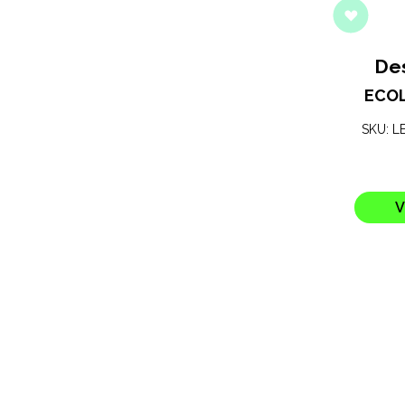
De
ECO
SKU: L
V