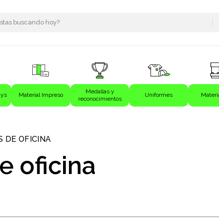
Medallas y
ays
Material Impreso
Uniformes
Materi
reconocimientos
s
 DE OFICINA
e oficina