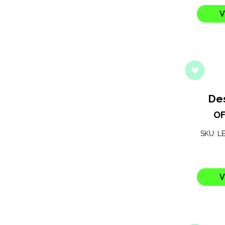
V
De
OF
SKU: L
V