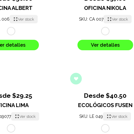
CINA ALBERT
OFICINA NIKOLA
A 006
SKU: CA 007
Ver stock
Ver stock
er detalles
Ver detalles
sde $29.25
Desde $40.50
ICINA LIMA
ECOLÓGICOS FUSEN
 19077
SKU: LE 049
Ver stock
Ver stock