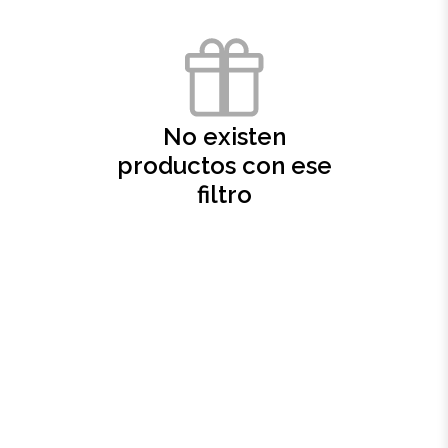
Oficina
Ecológicos
No existen
Tecnología
productos con ese
filtro
Regalos corporativos
Llaveros
Antiestrés
Herramientas
Hogar