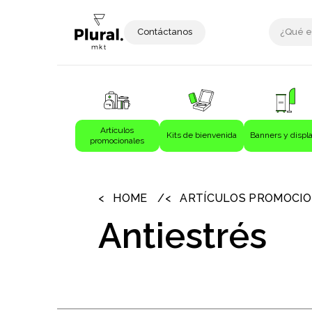
Contáctanos
Artículos
Kits de bienvenida
Banners y displ
promocionales
›
›
Artículos promocionales
Bebida
HOME
ARTÍCULOS PROMOCI
Bebidas
Antiestrés
Bolígrafos
Bolsas