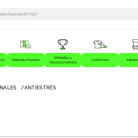
Medallas y
ays
Material Impreso
Uniformes
Materi
reconocimientos
s
ONALES
ANTIESTRÉS