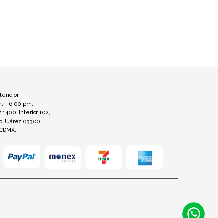
atención
m. - 6:00 pm.
z 1400, Interior 102,
to Juárez 03300,
 CDMX.