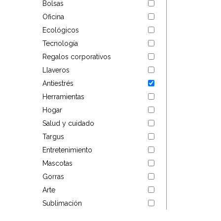
Bolsas
Targus
Oficina
Ecológicos
Entretenimiento
Tecnología
Regalos corporativos
Mascotas
Llaveros
Gorras
Antiestrés
Herramientas
Arte
Hogar
Salud y cuidado
Sublimación
Targus
Entretenimiento
Mascotas
Gorras
Arte
Sublimación