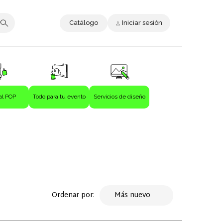
Catálogo
Iniciar sesión
al POP
Todo para tu evento
Servicios de diseño
Ordenar por:
Más nuevo