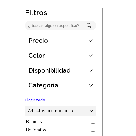
Oficina
Filtros
Ecológicos
Tecnología
Precio
Desde:
$false
Regalos corporativos
Hasta:
$false
Color
Guardar
Llaveros
Disponibilidad
Elegir todo
Desde:
1
Antiestrés
Hasta:
190889
Categoría
Guardar
Herramientas
Elegir todo
Hogar
Artículos promocionales
Bebidas
Salud y cuidado
Bolígrafos