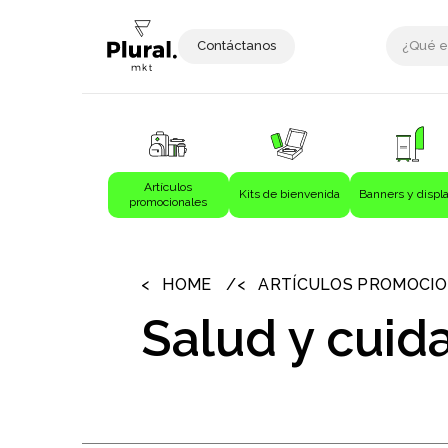
Contáctanos
Artículos
Kits de bienvenida
Banners y displ
promocionales
›
›
Artículos promocionales
Bebida
HOME
ARTÍCULOS PROMOCI
Bebidas
Salud y cuid
Bolígrafos
Bolsas