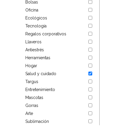
Bolsas
Targus
Oficina
Ecológicos
Entretenimiento
Tecnología
Regalos corporativos
Mascotas
Llaveros
Gorras
Antiestrés
Herramientas
Arte
Hogar
Salud y cuidado
Sublimación
Targus
Entretenimiento
Mascotas
Gorras
Arte
Sublimación