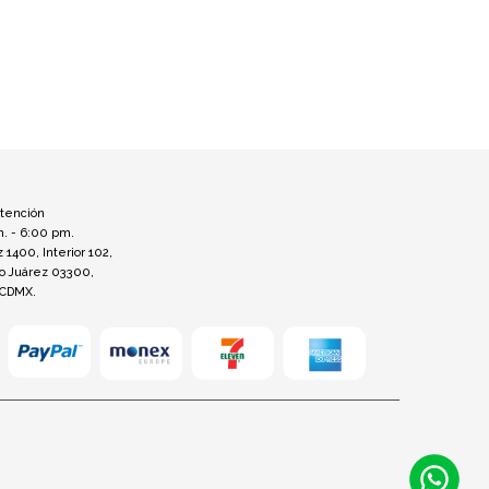
atención
m. - 6:00 pm.
z 1400, Interior 102,
to Juárez 03300,
 CDMX.