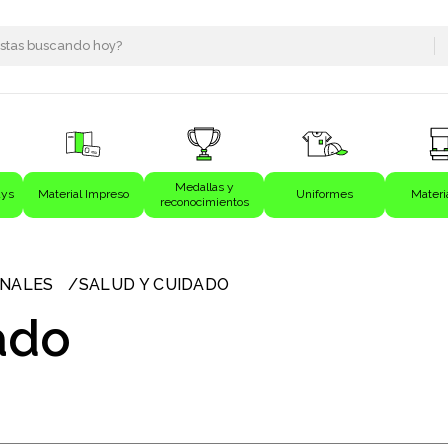
Medallas y
ays
Material Impreso
Uniformes
Materi
reconocimientos
s
ONALES
SALUD Y CUIDADO
ado