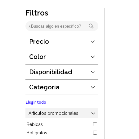
Oficina
Filtros
Ecológicos
Tecnología
Precio
Desde:
$false
Regalos corporativos
Hasta:
$false
Color
Guardar
Llaveros
Disponibilidad
Elegir todo
Desde:
1
Antiestrés
Hasta:
190889
Categoría
Guardar
Herramientas
Elegir todo
Hogar
Artículos promocionales
Bebidas
Salud y cuidado
Bolígrafos