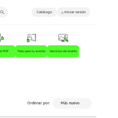
Catálogo
Iniciar sesión
al POP
Todo para tu evento
Servicios de diseño
Ordenar por:
Más nuevo