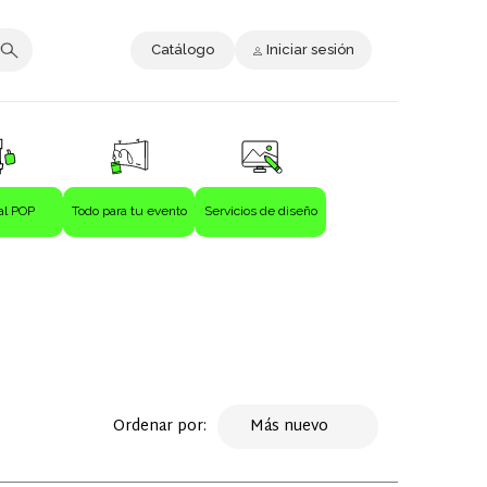
Catálogo
Iniciar sesión
al POP
Todo para tu evento
Servicios de diseño
Ordenar por:
Más nuevo