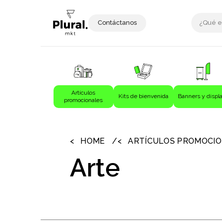
Contáctanos
Artículos
Kits de bienvenida
Banners y displ
promocionales
›
›
Artículos promocionales
Bebida
HOME
ARTÍCULOS PROMOCI
Bebidas
Arte
Bolígrafos
Bolsas