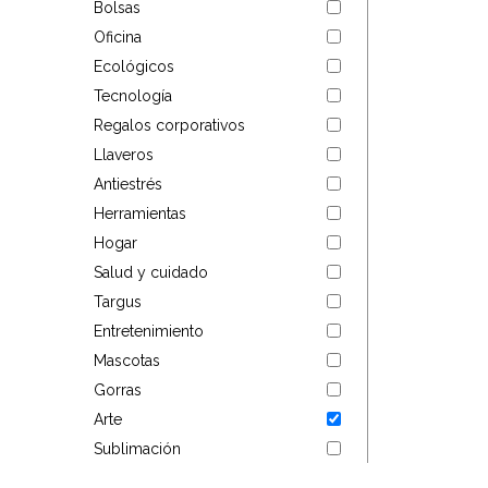
Bolsas
Targus
Oficina
Ecológicos
Entretenimiento
Tecnología
Regalos corporativos
Mascotas
Llaveros
Gorras
Antiestrés
Herramientas
Arte
Hogar
Salud y cuidado
Sublimación
Targus
Entretenimiento
Mascotas
Gorras
Arte
Sublimación