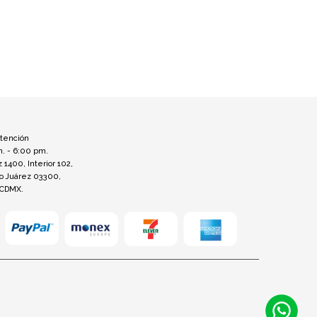
atención
m. - 6:00 pm.
z 1400, Interior 102,
to Juárez 03300,
 CDMX.