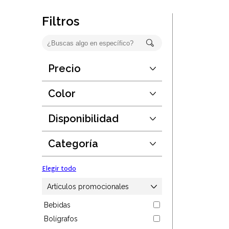
Oficina
Filtros
Ecológicos
Tecnología
Precio
Desde:
$false
Regalos corporativos
Hasta:
$false
Color
Guardar
Llaveros
Disponibilidad
Elegir todo
Desde:
1
Antiestrés
Hasta:
190889
Categoría
Guardar
Herramientas
Elegir todo
Hogar
Artículos promocionales
Bebidas
Salud y cuidado
Bolígrafos