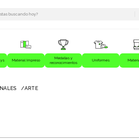
Medallas y
ays
Material Impreso
Uniformes
Materi
reconocimientos
s
ONALES
ARTE