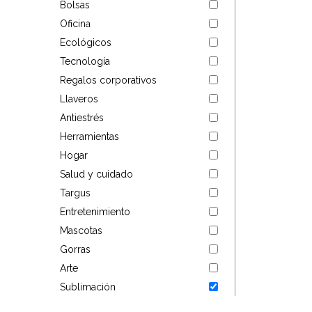
Bolsas
Targus
Oficina
Ecológicos
Entretenimiento
Tecnología
Regalos corporativos
Mascotas
Llaveros
Gorras
Antiestrés
Herramientas
Arte
Hogar
Salud y cuidado
Sublimación
Targus
Entretenimiento
Mascotas
Gorras
Arte
Sublimación