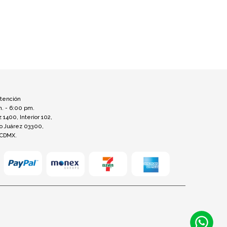
atención
m. - 6:00 pm.
z 1400, Interior 102,
to Juárez 03300,
 CDMX.