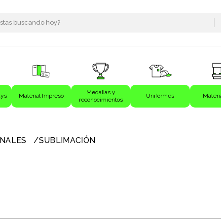
Medallas y
ays
Material Impreso
Uniformes
Materi
reconocimientos
s
ONALES
SUBLIMACIÓN