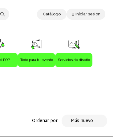
Catálogo
Iniciar sesión
al POP
Todo para tu evento
Servicios de diseño
Ordenar por:
Más nuevo