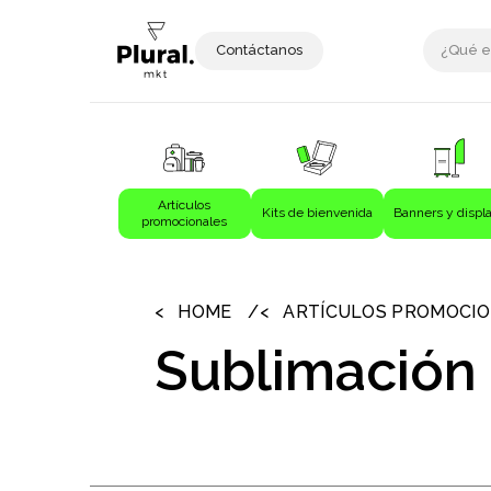
Contáctanos
Artículos
Kits de bienvenida
Banners y displ
promocionales
›
›
Artículos promocionales
Bebida
HOME
ARTÍCULOS PROMOCI
Bebidas
Sublimación
Bolígrafos
Bolsas