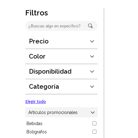
Oficina
Filtros
Ecológicos
Tecnología
Precio
Desde:
$false
Regalos corporativos
Hasta:
$false
Color
Guardar
Llaveros
Disponibilidad
Elegir todo
Desde:
1
Antiestrés
Hasta:
190889
Categoría
Guardar
Herramientas
Elegir todo
Hogar
Artículos promocionales
Bebidas
Salud y cuidado
Bolígrafos