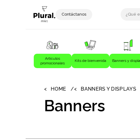
Contáctanos
Artículos
Kits de bienvenida
Banners y displ
promocionales
›
›
Artículos promocionales
Bebida
HOME
BANNERS Y DISPLAYS
Bebidas
Banners
Bolígrafos
Bolsas