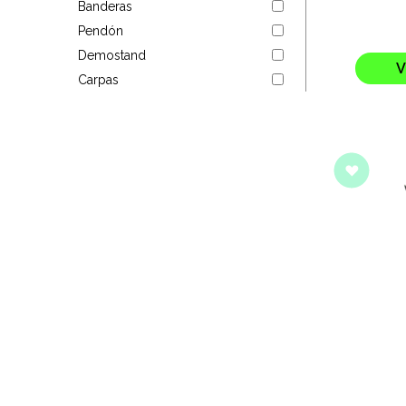
Banderas
Targus
Pendón
Demostand
Entretenimiento
V
Carpas
Mascotas
Gorras
Arte
Sublimación