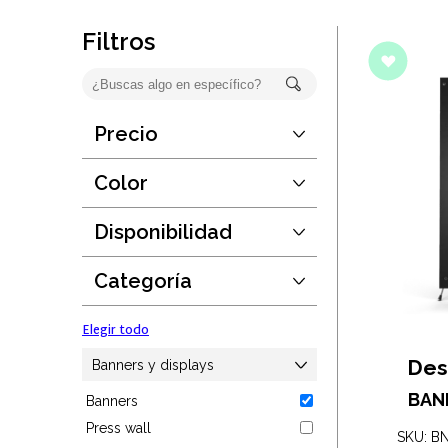
Oficina
Filtros
Ecológicos
Tecnología
Precio
Desde:
$0
Regalos corporativos
Hasta:
$14375
Color
Guardar
Llaveros
Disponibilidad
Elegir todo
Desde:
1
Antiestrés
Hasta:
190889
Categoría
Guardar
Herramientas
Elegir todo
Hogar
Des
Banners y displays
BAN
Banners
Salud y cuidado
Press wall
SKU: B