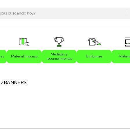
Medallas y
ays
Material Impreso
Uniformes
Materi
reconocimientos
s
BANNERS