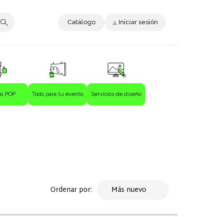
Catálogo
Iniciar sesión
al POP
Todo para tu evento
Servicios de diseño
Ordenar por:
Más nuevo