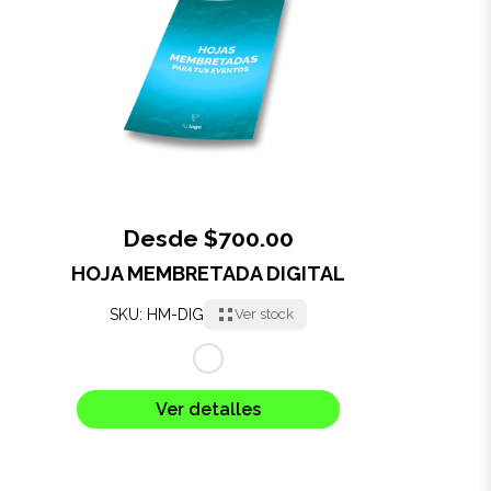
Oficina
Ecológicos
Tecnología
Regalos corporativos
Desde $700.00
HOJA MEMBRETADA DIGITAL
Llaveros
SKU: HM-DIG
Ver stock
Antiestrés
Herramientas
Ver detalles
Hogar