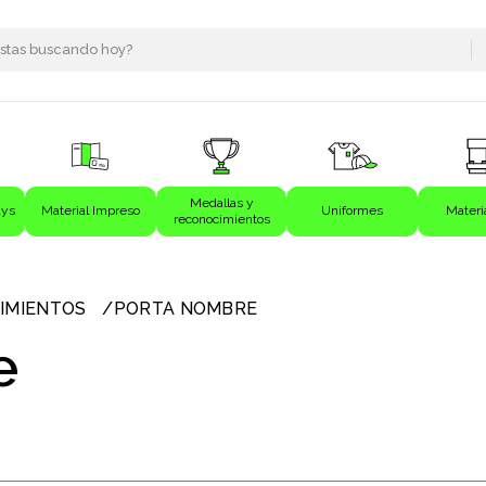
Medallas y
ays
Material Impreso
Uniformes
Materi
reconocimientos
s
IMIENTOS
PORTA NOMBRE
e