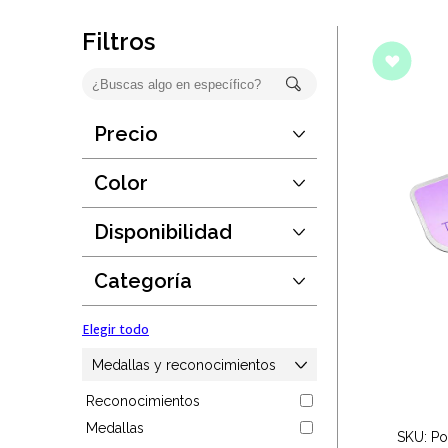
Oficina
Filtros
Ecológicos
Tecnología
Precio
Desde:
$63
Regalos corporativos
Hasta:
$1238
Color
Guardar
Llaveros
Disponibilidad
Elegir todo
Desde:
1
Antiestrés
Hasta:
190889
Categoría
Guardar
Herramientas
Elegir todo
Hogar
Medallas y reconocimientos
Reconocimientos
Salud y cuidado
Medallas
SKU: Po