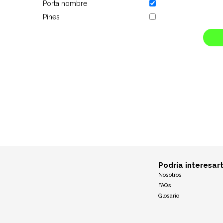
Porta nombre
Targus
Pines
Entretenimiento
Mascotas
Gorras
Arte
Sublimación
Podría interesar
Nosotros
FAQ’s
Glosario