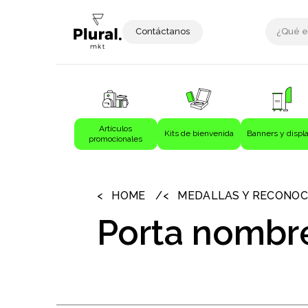
Contáctanos
Artículos
Kits de bienvenida
Banners y displ
promocionales
›
›
Artículos promocionales
Bebida
HOME
MEDALLAS Y RECONOC
Bebidas
Porta nombr
Bolígrafos
Bolsas