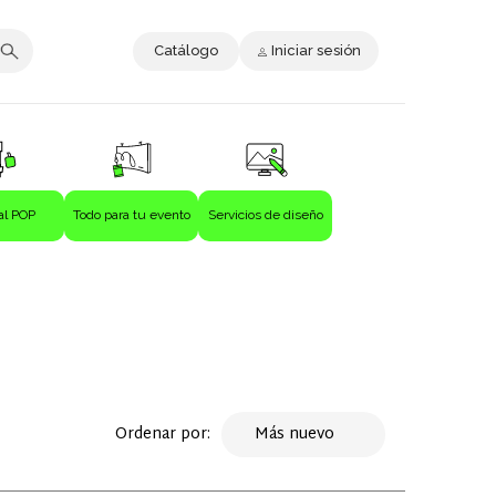
Catálogo
Iniciar sesión
al POP
Todo para tu evento
Servicios de diseño
Ordenar por:
Más nuevo