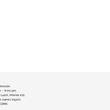
atención
m. - 6:00 pm.
z 1400, Interior 102,
to Juárez 03300,
 CDMX.