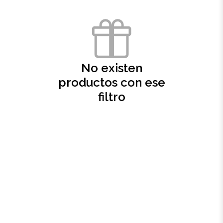
Oficina
Ecológicos
No existen
Tecnología
productos con ese
filtro
Regalos corporativos
Llaveros
Antiestrés
Herramientas
Hogar