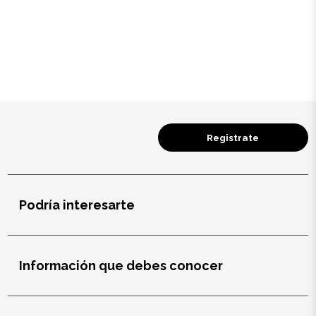
Salud y cuidado
Targus
Entretenimiento
Mascotas
Registrate
Gorras
Arte
Podría interesarte
Sublimación
Información que debes conocer