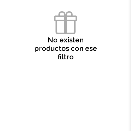
Oficina
Ecológicos
No existen
Tecnología
productos con ese
filtro
Regalos corporativos
Llaveros
Antiestrés
Herramientas
Hogar