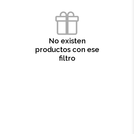
Oficina
Ecológicos
No existen
Tecnología
productos con ese
filtro
Regalos corporativos
Llaveros
Antiestrés
Herramientas
Hogar