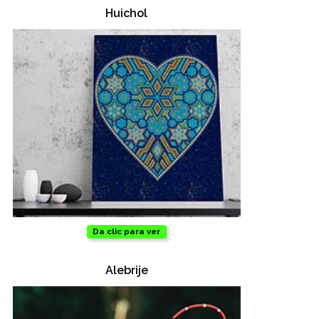
Huichol
Oficina
Ecológicos
Tecnología
Regalos corporativos
Llaveros
Antiestrés
Da clic para ver
Herramientas
Alebrije
Hogar