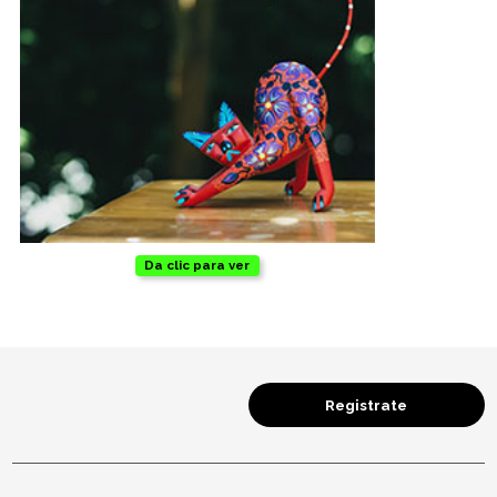
Salud y cuidado
Targus
Entretenimiento
Mascotas
Gorras
Da clic para ver
Arte
Sublimación
Registrate