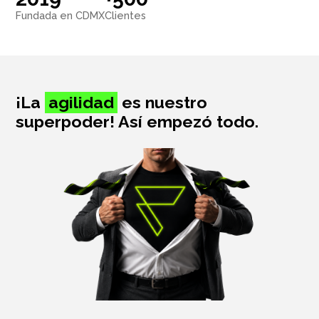
Salud y cuidado
Fundada en CDMX
Clientes
Targus
Entretenimiento
¡La
agilidad
es nuestro
Mascotas
superpoder! Así empezó todo.
Gorras
Arte
Sublimación