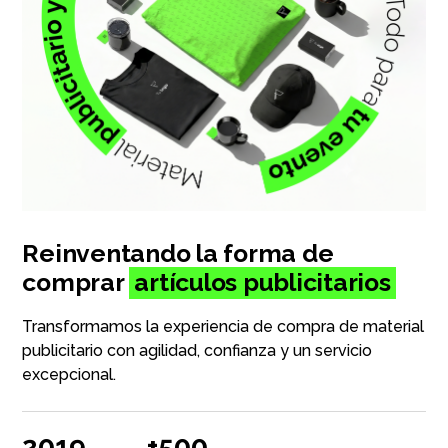
Oficina
Ecológicos
Tecnología
Regalos corporativos
Reinventando la forma de
Llaveros
comprar
artículos publicitarios
Antiestrés
Transformamos la experiencia de compra de material
publicitario con agilidad, confianza y un servicio
Herramientas
excepcional.
Hogar
2019
+500