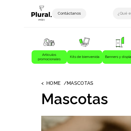
Contáctanos
Artículos
Kits de bienvenida
Banners y displ
promocionales
›
›
Artículos promocionales
Bebida
HOME
MASCOTAS
Bebidas
Mascotas
Bolígrafos
Bolsas