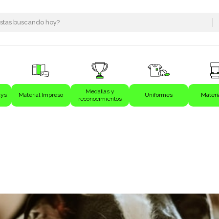
Medallas y
ays
Material Impreso
Uniformes
Materi
reconocimientos
s