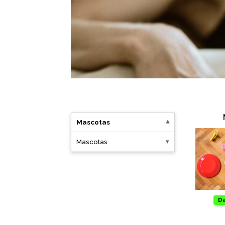
Oficina
Ecológicos
Tecnología
Regalos corporativos
Llaveros
Mascotas
Antiestrés
Mascotas
Herramientas
Hogar
Da
Salud y cuidado