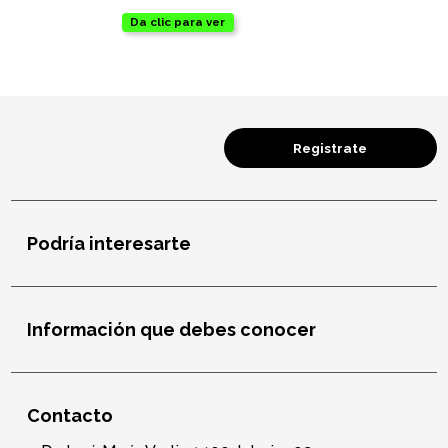
Da clic para ver
Oficina
Ecológicos
Tecnología
Registrate
Regalos corporativos
Podría interesarte
Llaveros
Antiestrés
Información que debes conocer
Herramientas
Hogar
Contacto