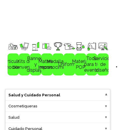
HOME
SALUD Y CUIDADO PERSONAL
Banners
Todo
Servicios
Artículos
Kits de
Material
Medallas y
Material
Salud y Cuidado Personal
y
Uniformes
para tu
de
romocionales
bienvenida
Impreso
reconocimientos
POP
displays
evento
diseño
›
›
Artículos promocionales
Bebidas
Salud y Cuidado Personal
Bebidas
Cosmetiqueras
Bolígrafos
Salud
Bolsas
Cuidado Personal