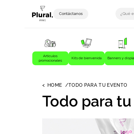
Contáctanos
Artículos
Kits de bienvenida
Banners y displ
promocionales
›
›
Artículos promocionales
Bebida
HOME
TODO PARA TU EVENTO
Bebidas
Todo para tu
Bolígrafos
Bolsas