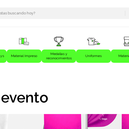
Medallas y
ays
Material Impreso
Uniformes
Materi
reconocimientos
s
 evento