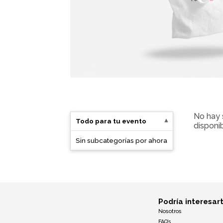
Oficina
Ecológicos
Tecnología
Regalos corporativos
Llaveros
No hay 
Todo para tu evento
disponib
Antiestrés
Sin subcategorías por ahora
Herramientas
Hogar
Podría interesar
Salud y cuidado
Nosotros
FAQ’s