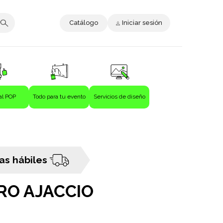
Catálogo
Iniciar sesión
al POP
Todo para tu evento
Servicios de diseño
ías hábiles
RO AJACCIO