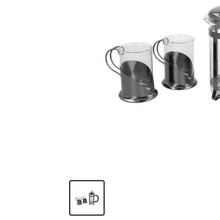
Oficina
Ecológicos
Tecnología
Regalos corporativos
Llaveros
Antiestrés
Herramientas
Hogar
Salud y cuidado