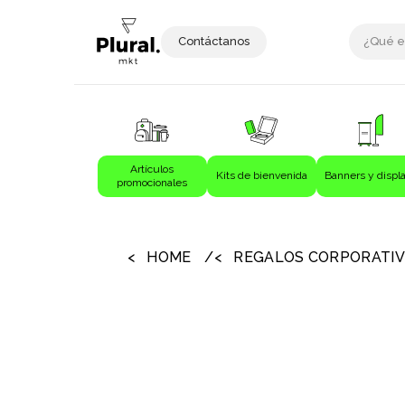
Contáctanos
Artículos
Kits de bienvenida
Banners y displ
promocionales
›
›
Artículos promocionales
Bebida
HOME
REGALOS CORPORATI
Bebidas
Bolígrafos
Bolsas