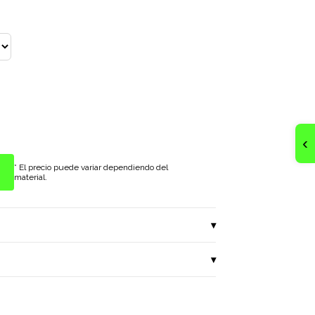
‹
* El precio puede variar dependiendo del
*
material.
▾
▾