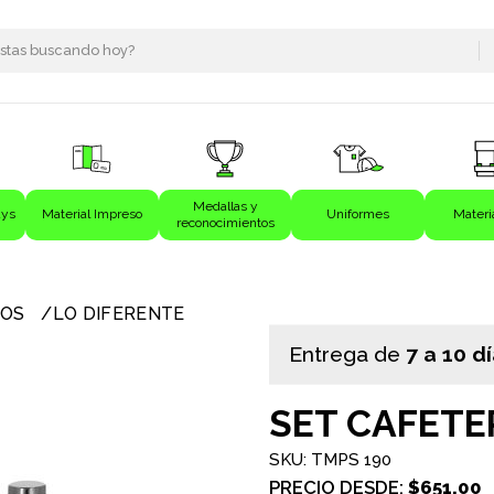
Medallas y
ays
Material Impreso
Uniformes
Materi
reconocimientos
s
VOS
LO DIFERENTE
Entrega de
7 a 10 d
SET CAFETE
SKU: TMPS 190
PRECIO DESDE:
$651.00